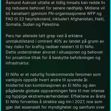
Åsmund Aukrust uttalte at tidlig innsats kan redde liv
og redusere behovet for senere nødhjelp. Midlene vil
bli kanalisert gjennom FN-organisasjonene WFP og
FAO til 22 høyrisikoland, inkludert Afghanistan, Haiti,
Somalia, Sudan og Palestina.
Peru har allerede tatt grep ved å erklære
unntakstilstand i omtrent 40% av landet på grunn av
høy risiko for kraftig nedbør relatert til El Niño.
Dette understreker alvoret i situasjonen og behovet
for proaktive tiltak for å beskytte befolkningen og
infrastruktur.
El Niño er et naturlig forekommende fenomen som
vanligvis oppstår hvert andre til syvende år.
Imidlertid kan kombinasjonen av El Niño og den
pågående globale oppvarmingen føre til mer intense
og hyppige ekstremværhendelser. Effektene av årets
El Niño forventes å strekke seg inn i 2027, noe som
gjør det essensielt for myndigheter og samfunn over