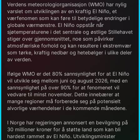
Verdens meteorologiorganisasjon (WMO) har nylig
varslet om utviklingen av en kraftig El Niño, et
værfenomen som kan føre til betydelige endringer i
globale værmønstre. El Niño oppstår når
sjøtemperaturene i det sentrale og østlige Stillehavet
stiger over gjennomsnittet, noe som påvirker
atmosfæriske forhold og kan resultere i ekstremvær
som tørke, kraftig nedbør og hetebølger i ulike deler
av verden.
Ifølge WMO er det 80% sannsynlighet for at El Niño
vil utvikle seg mellom juni og august 2026, med en
sannsynlighet på over 90% for at fenomenet vil
vedvare til minst november. Dette innebærer at
mange regioner må forberede seg på potensielt
alvorlige værhendelser i de kommende månedene.
I Norge har regjeringen annonsert en bevilgning på
30 millioner kroner for å støtte land som kan bli
hardest rammet av El Niño. Utviklingsminister