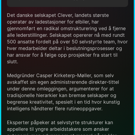
Det danske selskapet Clever, landets største
operatør av ladestasjoner for elbiler, har
gjennomført en radikal omstrukturering ved å fjerne
alle lederstillinger. Selskapet opererer nå med rundt
500 ansatte fordelt på over 50 selvstyrte team, hvor
hver medarbeider deltar i beslutningsprosesser og
har ansvar for å følge opp prosjekter fra start til
slutt.
Medgründer Casper Kirketerp-Møller, som selv
avskaffet sin egen administrerende direktør-tittel
under denne omleggingen, argumenterer for at
tradisjonelle hierarkier kan bremse selskaper og
begrense kreativitet, spesielt i en tid hvor kunstig
intelligens håndterer flere rutineoppgaver.
Eksperter påpeker at selvstyrte strukturer kan
appellere til yngre arbeidstakere som ønsker