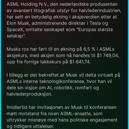
ASML Holding N.V., den nederlandske produsenten
av avansert litografisk utstyr for halvlederindustrien,
har sett en betydelig økning i aksjeverdien etter at
Elon Musk, administrerende direktør i Tesla og
SpaceX, omtalte selskapet som "Europas største
selskap".
Musks ros har ført til en økning på 6,5 % i ASMLs
aksjekurs, med aksjen som nå handles til $1 749,04,
opp fra forrige lukkekurs på $1 641,74.
I tillegg er det bekreftet at Musk vil delta virtuelt på
ASMLs interne teknologikonferanse, hvor han vil
dele sin visjon om AI, robotikk, romfart og
halvlederproduksjon.
Imidlertid har invitasjonen av Musk til konferansen
møtt motstand fra noen ASML-ansatte, som
uttrykker misnøye med hans politiske engasjement
og tidligere uttalelser.