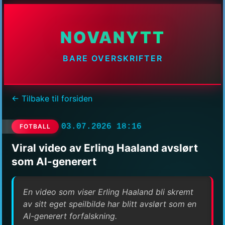
NOVANYTT
BARE OVERSKRIFTER
← Tilbake til forsiden
03.07.2026 18:16
FOTBALL
Viral video av Erling Haaland avslørt
som AI-generert
En video som viser Erling Haaland bli skremt
av sitt eget speilbilde har blitt avslørt som en
AI-generert forfalskning.