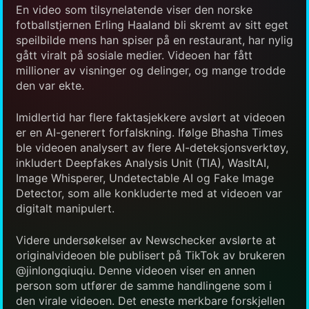
En video som tilsynelatende viser den norske
fotballstjernen Erling Haaland bli skremt av sitt eget
speilbilde mens han spiser på en restaurant, har nylig
gått viralt på sosiale medier. Videoen har fått
millioner av visninger og delinger, og mange trodde
den var ekte.
Imidlertid har flere faktasjekkere avslørt at videoen
er en AI-generert forfalskning. Ifølge Bhasha Times
ble videoen analysert av flere AI-deteksjonsverktøy,
inkludert Deepfakes Analysis Unit (TIA), WasItAI,
Image Whisperer, Undetectable AI og Fake Image
Detector, som alle konkluderte med at videoen var
digitalt manipulert.
Videre undersøkelser av Newschecker avslørte at
originalvideoen ble publisert på TikTok av brukeren
@jinlongqiuqiu. Denne videoen viser en annen
person som utfører de samme handlingene som i
den virale videoen. Det eneste merkbare forskjellen