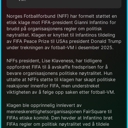
Norges Fotballforbund (NFF) har formelt støttet en
etisk klage mot FIFA-president Gianni Infantino for
brudd på organisasjonens regler om politisk
nøytralitet. Klagen er knyttet til Infantinos tildeling
av FIFA Peace Prize til USAs president Donald Trump
under trekningen av fotball-VM i desember 2025.
NFFs president, Lise Klaveness, har tidligere
oppfordret FIFA til å avskaffe fredsprisen for å
bevare organisasjonens politiske nøytralitet. Hun
uttalte at NFFs støtte til klagen har skapt politiske
reaksjoner innenfor FIFA, men understreket
viktigheten av å følge opp saken etter fotball-VM.
Klagen ble opprinnelig innlevert av
menneskerettighetsorganisasjonen FairSquare til
FIFAs etiske komité. Den hevder at Infantino brøt
FIFAs regler om politisk nøytralitet ved å tildele