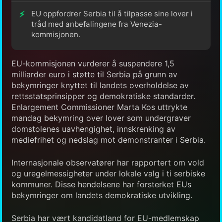
EU oppfordrer Serbia til å tilpasse sine lover i
tråd med anbefalingene fra Venezia-
kommisjonen.
EU-kommisjonen vurderer å suspendere 1,5
milliarder euro i støtte til Serbia på grunn av
bekymringer knyttet til landets overholdelse av
rettsstatsprinsipper og demokratiske standarder.
Enlargement Commissioner Marta Kos uttrykte
mandag bekymring over lover som undergraver
domstolenes uavhengighet, innskrenking av
mediefrihet og nedslag mot demonstranter i Serbia.
Internasjonale observatører har rapportert om vold
og uregelmessigheter under lokale valg i ti serbiske
kommuner. Disse hendelsene har forsterket EUs
bekymringer om landets demokratiske utvikling.
Serbia har vært kandidatland for EU-medlemskap