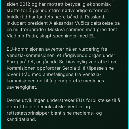
siden 2012 og har mottatt betydelig økonomisk
støtte for å gjennomføre nødvendige reformer.
Imidlertid har landets nære bånd til Russland,
inkludert president Aleksandar Vučićs deltakelse på
en militærparade i Moskva sammen med president
Vladimir Putin, skapt spenninger med EU.
EU-kommisjonen avventer nå en vurdering fra
Venezia-kommisjonen, et rådgivende organ under
Europarådet, angående Serbias nylig vedtatte lover.
Kommisjonen oppfordrer Serbia til å tilpasse sine
lover i tråd med anbefalingene fra Venezia-
kommisjonen og til å gjenopprette medienes
uavhengighet.
Denne utviklingen understreker EUs forpliktelse til å
opprettholde demokratiske verdier og
rettsstatsprinsipper blant sine medlems- og
kandidatland.