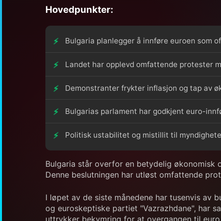
Hovedpunkter:
Bulgaria planlegger å innføre euroen som offi
Landet har opplevd omfattende protester mo
Demonstranter frykter inflasjon og tap av ø
Bulgarias parlament har godkjent euro-innfø
Politisk ustabilitet og mistillit til myndighe
Bulgaria står overfor en betydelig økonomisk og
Denne beslutningen har utløst omfattende prote
I løpet av de siste månedene har tusenvis av bu
og euroskeptiske partiet "Vazrazhdane", har s
uttrykker bekymring for at overgangen til euro v