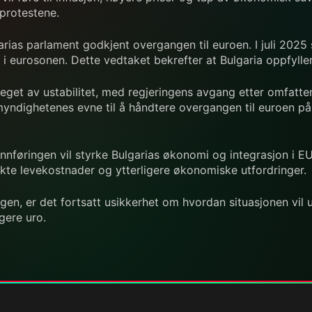
protestene.
garias parlament godkjent overgangen til euroen. I juli 20
 i eurosonen. Dette vedtaket bekrefter at Bulgaria oppfyller
 preget av ustabilitet, med regjeringens avgang etter omfa
il myndighetenes evne til å håndtere overgangen til euroen
føringen vil styrke Bulgarias økonomi og integrasjon i EU,
 økte levekostnader og ytterligere økonomiske utfordringer.
gen, er det fortsatt usikkerhet om hvordan situasjonen vil
gere uro.