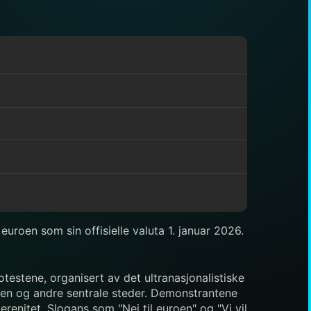
uroen som sin offisielle valuta 1. januar 2026.
testene, organisert av det ultranasjonalistiske
ken og andre sentrale steder. Demonstrantene
erenitet. Slogans som "Nei til euroen" og "Vi vil