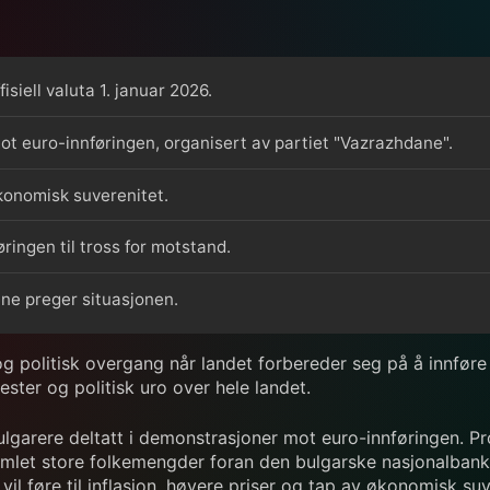
siell valuta 1. januar 2026.
t euro-innføringen, organisert av partiet "Vazrazhdane".
konomisk suverenitet.
ringen til tross for motstand.
tene preger situasjonen.
 politisk overgang når landet forbereder seg på å innføre e
ster og politisk uro over hele landet.
lgarere deltatt i demonstrasjoner mot euro-innføringen. Pro
amlet store folkemengder foran den bulgarske nasjonalban
il føre til inflasjon, høyere priser og tap av økonomisk suv