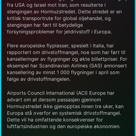
fra USA og Israel mot Iran, som resulterte i
stengingen av Hormuzstredet. Dette stredet er en
kritisk transportrute for global oljehandel, og
stengingen har ført til betydelige
forsyningsproblemer for jetdrivstoff i Europa.
Flere europeiske flyplasser, spesielt i Italia, har
rapportert om drivstoffmangel, noe som har ført til
kanselleringer av flygninger og økte billettpriser. For
eksempel har Scandinavian Airlines (SAS) annonsert
kansellering av minst 1 000 flygninger i april som
følge av drivstoffmangelen.
Airports Council International (ACI) Europe har
advart om at dersom passasjen gjennom
Hormuzstredet ikke gjenopptas innen tre uker, kan
Europa stå overfor en systemisk drivstoffmangel.
Dette vil ha omfattende konsekvenser for
luftfartsindustrien og den europeiske økonomien.