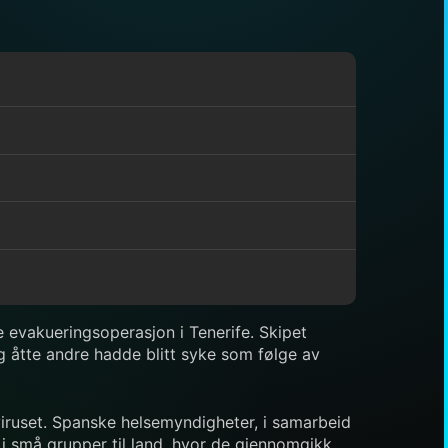
 evakueringsoperasjon i Tenerife. Skipet
åtte andre hadde blitt syke som følge av
viruset. Spanske helsemyndigheter, i samarbeid
i små grupper til land, hvor de gjennomgikk