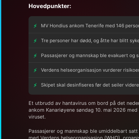
Hovedpunkter:
MV Hondius ankom Tenerife med 146 persone
Tre personer har dødd, og åtte har blitt syk
Passasjerer og mannskap ble evakuert og se
Verdens helseorganisasjon vurderer risikoen
Skipet skal desinfiseres før det seiler videre
Et utbrudd av hantavirus om bord på det neder
ankom Kanariøyene søndag 10. mai 2026 med 14
viruset.
Passasjerer og mannskap ble umiddelbart satt i
med Verdens helseorganisasjon (WHO), organise