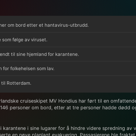
r om bord etter et hantavirus-utbrudd.
e som følge av viruset.
ndt til sine hjemland for karantene.
 for folkehelsen som lav.
 til Rotterdam.
landske cruiseskipet MV Hondius har ført til en omfattende
6 personer om bord, etter at tre personer hadde dødd og 
 karantene i sine lugarer for å hindre videre spredning av 
rte en nøye planlagt evakuering. Passasjerene ble fraktet 