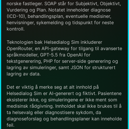
norske fastleger. SOAP står for Subjektivt, Objektivt,
Vurdering og Plan. Notatet inneholder diagnose
(ICD-10), behandlingsplan, eventuelle medisiner,
henvisninger, sykemelding og tidspunkt for neste
kontroll.
Teknologien bak Helsedialog Sim inkluderer
OpenRouter, en API-gateway for tilgang til avanserte
språkmodeller, GPT-5.5 fra OpenAI for
tekstgenerering, PHP for server-side generering og
lagring av simuleringer, samt JSON for strukturert
lagring av data.
Det er viktig å merke seg at alt innhold på
Helsedialog Sim er AI-generert og fiktivt. Pasientene
eksisterer ikke, og simuleringene er ikke ment som
medisinsk rådgivning. Innholdet skal ikke brukes til å
ta helsevalg eller diagnostisere sykdom, da
diagnoseforslag og behandlingsplaner kan inneholde
feil.