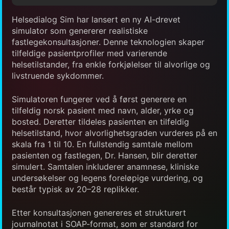
Helsedialog Sim har lansert en ny AI-drevet
simulator som genererer realistiske
fastlegekonsultasjoner. Denne teknologien skaper
tilfeldige pasientprofiler med varierende
helsetilstander, fra enkle forkjølelser til alvorlige og
livstruende sykdommer.
Simulatoren fungerer ved å først generere en
tilfeldig norsk pasient med navn, alder, yrke og
bosted. Deretter tildeles pasienten en tilfeldig
helsetilstand, hvor alvorlighetsgraden vurderes på en
skala fra 1 til 10. En fullstendig samtale mellom
pasienten og fastlegen, Dr. Hansen, blir deretter
simulert. Samtalen inkluderer anamnese, kliniske
undersøkelser og legens foreløpige vurdering, og
består typisk av 20–28 replikker.
Etter konsultasjonen genereres et strukturert
journalnotat i SOAP-format, som er standard for