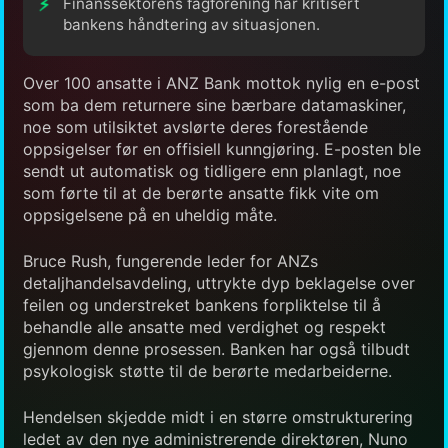
Finanssektorens fagforening har kritisert
bankens håndtering av situasjonen.
Over 100 ansatte i ANZ Bank mottok nylig en e-post
som ba dem returnere sine bærbare datamaskiner,
noe som utilsiktet avslørte deres forestående
oppsigelser før en offisiell kunngjøring. E-posten ble
sendt ut automatisk og tidligere enn planlagt, noe
som førte til at de berørte ansatte fikk vite om
oppsigelsene på en uheldig måte.
Bruce Rush, fungerende leder for ANZs
detaljhandelsavdeling, uttrykte dyp beklagelse over
feilen og understreket bankens forpliktelse til å
behandle alle ansatte med verdighet og respekt
gjennom denne prosessen. Banken har også tilbudt
psykologisk støtte til de berørte medarbeiderne.
Hendelsen skjedde midt i en større omstrukturering
ledet av den nye administrerende direktøren, Nuno