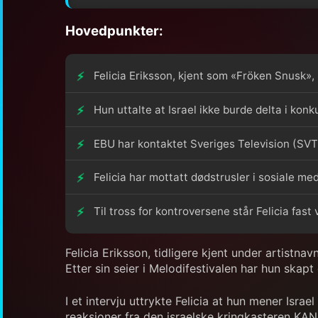
Hovedpunkter:
Felicia Eriksson, kjent som «Fröken Snusk»
Hun uttalte at Israel ikke burde delta i kon
EBU har kontaktet Sveriges Television (SVT) 
Felicia har mottatt dødstrusler i sosiale med
Til tross for kontroversene står Felicia fast 
Felicia Eriksson, tidligere kjent under artis
Etter sin seier i Melodifestivalen har hun skapt
I et intervju uttrykte Felicia at hun mener Israe
reaksjoner fra den israelske kringkasteren KAN