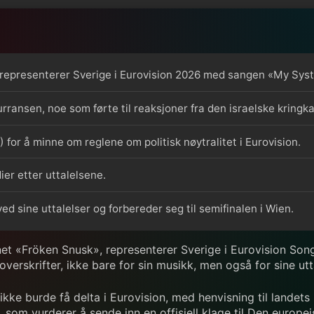
, representerer Sverige i Eurovision 2026 med sangen «My Sys
kurransen, noe som førte til reaksjoner fra den israelske kring
for å minne om reglene om politisk nøytralitet i Eurovision.
ier etter uttalelsene.
ved sine uttalelser og forbereder seg til semifinalen i Wien.
tnavnet «Fröken Snusk», representerer Sverige i Eurovision
 overskrifter, ikke bare for sin musikk, men også for sine ut
l ikke burde få delta i Eurovision, med henvisning til landets
, som vurderer å sende inn en offisiell klage til Den europ