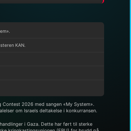
tem».
kasteren KAN.
 Song Contest 2026 med sangen «My System».
talelser om Israels deltakelse i konkurransen.
 handlinger i Gaza. Dette har ført til sterke
eiske kringkastingsunionen (EBU) for brudd på