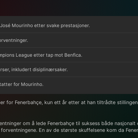
José Mourinho etter svake prestasjoner.
orventninger.
hampions League etter tap mot Benfica.
rser, inkludert disiplinærsaker.
atter for Mourinho.
 for Fenerbahçe, kun ett år etter at han tiltrådte stilling
ntninger om å lede Fenerbahçe til suksess både nasjonalt og 
ri forventningene. En av de største skuffelsene kom da Fenerb