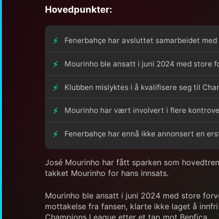
Hovedpunkter:
Fenerbahçe har avsluttet samarbeidet med 
Mourinho ble ansatt i juni 2024 med store f
Klubben mislyktes i å kvalifisere seg til C
Mourinho har vært involvert i flere kontrove
Fenerbahçe har ennå ikke annonsert en erst
José Mourinho har fått sparken som hovedtrener
takket Mourinho for hans innsats.
Mourinho ble ansatt i juni 2024 med store forve
mottakelse fra fansen, klarte ikke laget å innf
Champions League etter et tap mot Benfica.