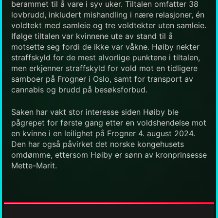
berammet til å vare i syv uker. Tiltalen omfatter 38
lovbrudd, inkludert mishandling i nære relasjoner, én
voldtekt med samleie og tre voldtekter uten samleie.
Ifølge tiltalen var kvinnene ute av stand til å
motsette seg fordi de ikke var våkne. Høiby nekter
straffskyld for de mest alvorlige punktene i tiltalen,
men erkjenner straffskyld for vold mot en tidligere
samboer på Frogner i Oslo, samt for transport av
cannabis og brudd på besøksforbud.
Saken har vakt stor interesse siden Høiby ble
pågrepet for første gang etter en voldshendelse mot
en kvinne i en leilighet på Frogner 4. august 2024.
Den har også påvirket det norske kongehusets
omdømme, ettersom Høiby er sønn av kronprinsesse
Mette-Marit.