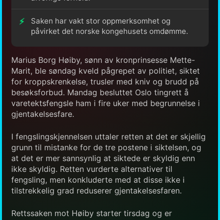
Saken har vakt stor oppmerksomhet og
påvirket det norske kongehusets omdømme.
Marius Borg Høiby, sønn av kronprinsesse Mette-
Marit, ble søndag kveld pågrepet av politiet, siktet
for kroppskrenkelse, trusler med kniv og brudd på
besøksforbud. Mandag besluttet Oslo tingrett å
varetektsfengsle ham i fire uker med begrunnelse i
gjentakelsesfare.
I fengslingskjennelsen uttaler retten at det er skjellig
grunn til mistanke for de tre postene i siktelsen, og
at det er mer sannsynlig at siktede er skyldig enn
ikke skyldig. Retten vurderte alternativer til
fengsling, men konkluderte med at disse ikke i
tilstrekkelig grad reduserer gjentakelsesfaren.
Rettssaken mot Høiby starter tirsdag og er