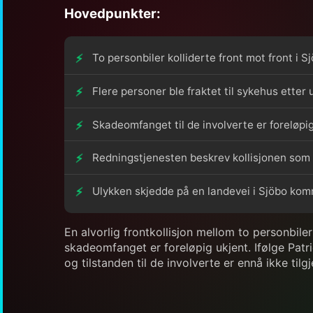
Hovedpunkter:
To personbiler kolliderte front mot front i
Flere personer ble fraktet til sykehus etter 
Skadeomfanget til de involverte er foreløpig
Redningstjenesten beskrev kollisjonen som k
Ulykken skjedde på en landevei i Sjöbo ko
En alvorlig frontkollisjon mellom to personbile
skadeomfanget er foreløpig ukjent. Ifølge Patric
og tilstanden til de involverte er ennå ikke tilg