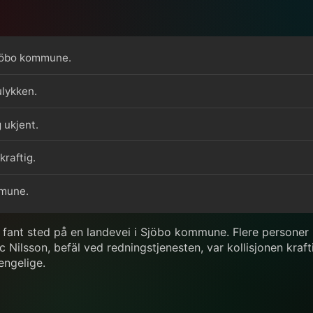
 Sjöbo kommune.
ulykken.
 ukjent.
raftig.
mmune.
r fant sted på en landevei i Sjöbo kommune. Flere personer b
 Nilsson, befäl ved redningstjenesten, var kollisjonen krafti
jengelige.