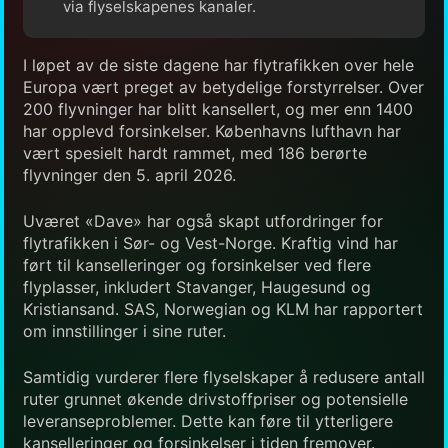
via flyselskapenes kanaler.
I løpet av de siste dagene har flytrafikken over hele
Europa vært preget av betydelige forstyrrelser. Over
200 flyvninger har blitt kansellert, og mer enn 1400
har opplevd forsinkelser. Københavns lufthavn har
vært spesielt hardt rammet, med 186 berørte
flyvninger den 5. april 2026.
Uværet «Dave» har også skapt utfordringer for
flytrafikken i Sør- og Vest-Norge. Kraftig vind har
ført til kanselleringer og forsinkelser ved flere
flyplasser, inkludert Stavanger, Haugesund og
Kristiansand. SAS, Norwegian og KLM har rapportert
om innstillinger i sine ruter.
Samtidig vurderer flere flyselskaper å redusere antall
ruter grunnet økende drivstoffpriser og potensielle
leveranseproblemer. Dette kan føre til ytterligere
kanselleringer og forsinkelser i tiden fremover.