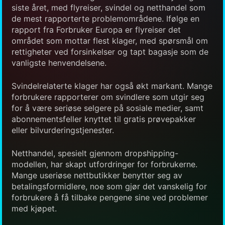
siste året, med flyreiser, svindel og netthandel som
de mest rapporterte problemområdene. Ifølge en
rapport fra Forbruker Europa er flyreiser det
området som mottar flest klager, med spørsmål om
rettigheter ved forsinkelser og tapt bagasje som de
vanligste henvendelsene.
Svindelrelaterte klager har også økt markant. Mange
forbrukere rapporterer om svindlere som utgir seg
for å være seriøse selgere på sosiale medier, samt
abonnementsfeller knyttet til gratis prøvepakker
eller bilvurderingstjenester.
Netthandel, spesielt gjennom dropshipping-
modellen, har skapt utfordringer for forbrukerne.
Mange useriøse nettbutikker benytter seg av
betalingsformidlere, noe som gjør det vanskelig for
forbrukere å få tilbake pengene sine ved problemer
med kjøpet.