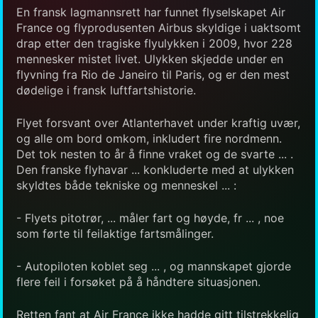
En fransk lagmannsrett har funnet flyselskapet Air
France og flyprodusenten Airbus skyldige i uaktsomt
drap etter den tragiske flyulykken i 2009, hvor 228
mennesker mistet livet. Ulykken skjedde under en
flyvning fra Rio de Janeiro til Paris, og er den mest
dødelige i fransk luftfartshistorie.
Flyet forsvant over Atlanterhavet under kraftig uvær,
og alle om bord omkom, inkludert fire nordmenn.
Det tok nesten to år å finne vraket og de svarte ... .
Den franske flyhavar ... konkluderte med at ulykken
skyldtes både tekniske og menneskel ... :
- Flyets pitotrør, ... måler fart og høyde, fr ... , noe
som førte til feilaktige fartsmålinger.
- Autopiloten koblet seg ... , og mannskapet gjorde
flere feil i forsøket på å håndtere situasjonen.
Retten fant at Air France ikke hadde gitt tilstrekkelig