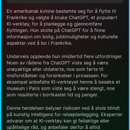
En amerikansk kvinne bestemte seg for å flytte til
Frankrike og valgte å bruke ChatGPT, et populært
KI-verktøy, for å planlegge og gjennomføre
flyttingen. Hun stolte på ChatGPT for å finne
informasjon om bolig, jobbmuligheter og kulturelle
aspekter ved å bo i Frankrike.
Underveis opplevde hun imidlertid flere utfordringer.
Noen av rådene fra ChatGPT viste seg å være
unøyaktige eller utdaterte, noe som førte til
misforståelser og forsinkelser i prosessen. For
eksempel anbefalte KI-verktøyet henne å besøke et
museum i Paris som viste seg å være stengt, noe
som resulterte i bortkastet tid og penger.
Denne hendelsen belyser risikoen ved å stole blindt
på kunstig intelligens for reiseplanlegging. Eksperter
advarer om at KI-verktøy kan gi feilaktige eller
upålitelige råd, og anbefaler derfor å alltid