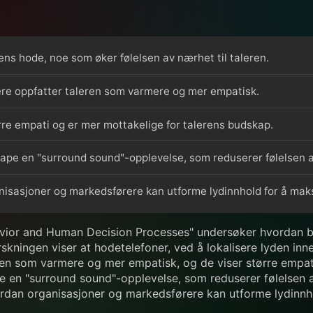
rens hode, noe som øker følelsen av nærhet til taleren.
tere oppfatter taleren som varmere og mer empatisk.
rre empati og er mer mottakelige for talerens budskap.
skape en "surround sound"-opplevelse, som reduserer følelsen 
nisasjoner og markedsførere kan utforme lydinnhold for å mak
ehavior and Human Decision Processes" undersøker hvordan b
ningen viser at hodetelefoner, ved å lokalisere lyden inne 
taleren som varmere og mer empatisk, og de viser større emp
pe en "surround sound"-opplevelse, som reduserer følelsen 
vordan organisasjoner og markedsførere kan utforme lydinnh