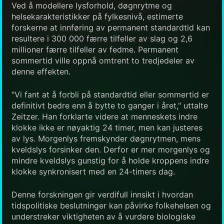
Ved å modellere lysforhold, døgnrytme og
helsekarakteristikker på fylkesnivå, estimerte
forskerne at innføring av permanent standardtid kan
resultere i 300 000 færre tilfeller av slag og 2,6
millioner færre tilfeller av fedme. Permanent
sommertid ville oppnå omtrent to tredjedeler av
denne effekten.
"Vi fant at å forbli på standardtid eller sommertid er
definitivt bedre enn å bytte to ganger i året," uttalte
Zeitzer. Han forklarte videre at menneskets indre
klokke ikke er nøyaktig 24 timer, men kan justeres
av lys. Morgenlys fremskynder døgnrytmen, mens
kveldslys forsinker den. Derfor er mer morgenlys og
mindre kveldslys gunstig for å holde kroppens indre
klokke synkronisert med en 24-timers dag.
Denne forskningen gir verdifull innsikt i hvordan
tidspolitiske beslutninger kan påvirke folkehelsen og
understreker viktigheten av å vurdere biologiske