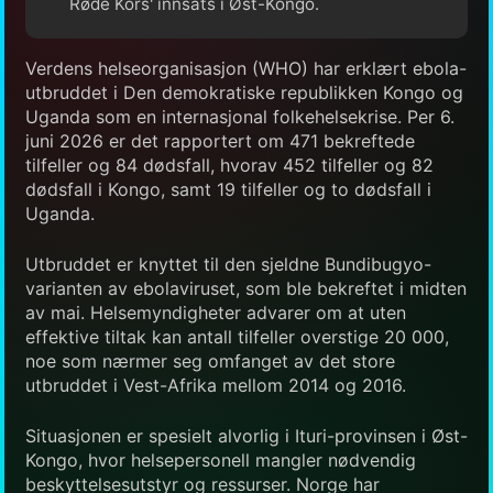
Røde Kors' innsats i Øst-Kongo.
Verdens helseorganisasjon (WHO) har erklært ebola-
utbruddet i Den demokratiske republikken Kongo og
Uganda som en internasjonal folkehelsekrise. Per 6.
juni 2026 er det rapportert om 471 bekreftede
tilfeller og 84 dødsfall, hvorav 452 tilfeller og 82
dødsfall i Kongo, samt 19 tilfeller og to dødsfall i
Uganda.
Utbruddet er knyttet til den sjeldne Bundibugyo-
varianten av ebolaviruset, som ble bekreftet i midten
av mai. Helsemyndigheter advarer om at uten
effektive tiltak kan antall tilfeller overstige 20 000,
noe som nærmer seg omfanget av det store
utbruddet i Vest-Afrika mellom 2014 og 2016.
Situasjonen er spesielt alvorlig i Ituri-provinsen i Øst-
Kongo, hvor helsepersonell mangler nødvendig
beskyttelsesutstyr og ressurser. Norge har