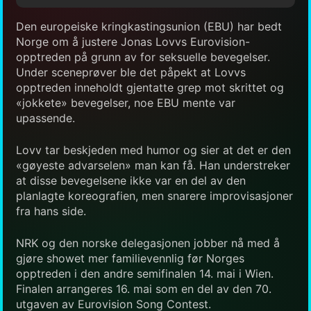
Den europeiske kringkastingsunion (EBU) har bedt
Norge om å justere Jonas Lovvs Eurovision-
opptreden på grunn av for seksuelle bevegelser.
Under sceneprøver ble det påpekt at Lovvs
opptreden inneholdt gjentatte grep mot skrittet og
«jokkete» bevegelser, noe EBU mente var
upassende.
Lovv tar beskjeden med humor og sier at det er den
«gøyeste advarselen» man kan få. Han understreker
at disse bevegelsene ikke var en del av den
planlagte koreografien, men snarere improvisasjoner
fra hans side.
NRK og den norske delegasjonen jobber nå med å
gjøre showet mer familievennlig før Norges
opptreden i den andre semifinalen 14. mai i Wien.
Finalen arrangeres 16. mai som en del av den 70.
utgaven av Eurovision Song Contest.