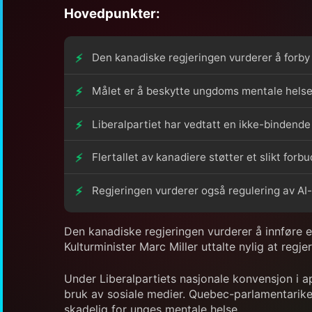
Hovedpunkter:
Den kanadiske regjeringen vurderer å forby 
Målet er å beskytte ungdoms mentale helse 
Liberalpartiet har vedtatt en ikke-bindende
Flertallet av kanadiere støtter et slikt forb
Regjeringen vurderer også regulering av AI-
Den kanadiske regjeringen vurderer å innføre 
Kulturminister Marc Miller uttalte nylig at regj
Under Liberalpartiets nasjonale konvensjon i a
bruk av sosiale medier. Quebec-parlamentarik
skadelig for unges mentale helse.