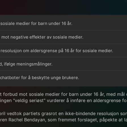
sosiale medier for barn under 16 år.
mot negative effekter av sosiale medier.
 resolusjon om aldersgrense på 16 år for sosiale medier.
ud, ifølge meningsmålinger.
chatboter for å beskytte unge brukere.
et forbud mot sosiale medier for barn under 16 år, med må
eringen "veldig seriøst" vurderer å innføre en aldersgrense fo
pril vedtok partiets grasrot en ikke-bindende resolusjon s
eren Rachel Bendayan, som fremmet forslaget, påpekte at l