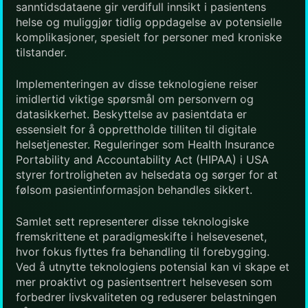
sanntidsdataene gir verdifull innsikt i pasientens
helse og muliggjør tidlig oppdagelse av potensielle
komplikasjoner, spesielt for personer med kroniske
tilstander.
Implementeringen av disse teknologiene reiser
imidlertid viktige spørsmål om personvern og
datasikkerhet. Beskyttelse av pasientdata er
essensielt for å opprettholde tilliten til digitale
helsetjenester. Reguleringer som Health Insurance
Portability and Accountability Act (HIPAA) i USA
styrer fortroligheten av helsedata og sørger for at
følsom pasientinformasjon behandles sikkert.
Samlet sett representerer disse teknologiske
fremskrittene et paradigmeskifte i helsevesenet,
hvor fokus flyttes fra behandling til forebygging.
Ved å utnytte teknologiens potensial kan vi skape et
mer proaktivt og pasientsentrert helsevesen som
forbedrer livskvaliteten og reduserer belastningen