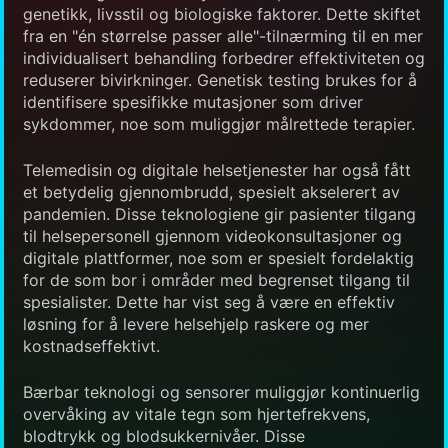
genetikk, livsstil og biologiske faktorer. Dette skiftet
fra en "én størrelse passer alle"-tilnærming til en mer
individualisert behandling forbedrer effektiviteten og
reduserer bivirkninger. Genetisk testing brukes for å
identifisere spesifikke mutasjoner som driver
sykdommer, noe som muliggjør målrettede terapier.
Telemedisin og digitale helsetjenester har også fått
et betydelig gjennombrudd, spesielt akselerert av
pandemien. Disse teknologiene gir pasienter tilgang
til helsepersonell gjennom videokonsultasjoner og
digitale plattformer, noe som er spesielt fordelaktig
for de som bor i områder med begrenset tilgang til
spesialister. Dette har vist seg å være en effektiv
løsning for å levere helsehjelp raskere og mer
kostnadseffektivt.
Bærbar teknologi og sensorer muliggjør kontinuerlig
overvåking av vitale tegn som hjertefrekvens,
blodtrykk og blodsukkernivåer. Disse