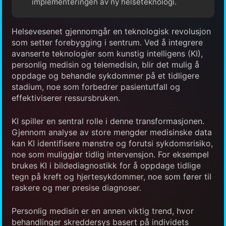
implementeringen av ny helseteknologi.
Helsevesenet gjennomgår en teknologisk revolusjon
som setter forebygging i sentrum. Ved å integrere
avanserte teknologier som kunstig intelligens (KI),
personlig medisin og telemedisin, blir det mulig å
oppdage og behandle sykdommer på et tidligere
stadium, noe som forbedrer pasientutfall og
effektiviserer ressursbruken.
KI spiller en sentral rolle i denne transformasjonen.
Gjennom analyse av store mengder medisinske data
kan KI identifisere mønstre og forutsi sykdomsrisiko,
noe som muliggjør tidlig intervensjon. For eksempel
brukes KI i bildediagnostikk for å oppdage tidlige
tegn på kreft og hjertesykdommer, noe som fører til
raskere og mer presise diagnoser.
Personlig medisin er en annen viktig trend, hvor
behandlinger skreddersys basert på individets