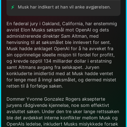
Musk har indikert at han vil anke avgjørelsen.
En føderal jury i Oakland, California, har enstemmig
avvist Elon Musks søksmål mot OpenAI og dets
administrerende direktør Sam Altman, med
henvisning til at søksmålet ble innlevert for sent.
Musk hadde anklaget OpenAI for å ha avveket fra
sin opprinnelige ideelle misjon til fordel for profitt,
og krevde opptil 134 milliarder dollar i erstatning
samt Altmans avgang fra selskapet. Juryen
konkluderte imidlertid med at Musk hadde ventet
for lenge med å inngi søksmålet, og dermed mistet
retten til å forfølge saken.
Dommer Yvonne Gonzalez Rogers aksepterte
juryens rådgivende kjennelse, noe som effektivt
avsluttet saken. Under den tre uker lange rettssaken
ble det avdekket interne konflikter mellom Musk og
OpenAIs ledelse, inkludert Musks mislykkede forsøk