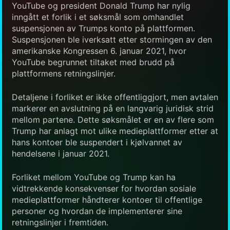
YouTube og president Donald Trump har nylig
inngått et forlik i et søksmål som omhandlet
suspensjonen av Trumps konto på plattformen.
Suspensjonen ble iverksatt etter stormingen av den
amerikanske Kongressen 6. januar 2021, hvor
YouTube begrunnet tiltaket med brudd på
plattformens retningslinjer.
Detaljene i forliket er ikke offentliggjort, men avtalen
markerer en avslutning på en langvarig juridisk strid
mellom partene. Dette søksmålet er en av flere som
Trump har anlagt mot ulike medieplattformer etter at
hans kontoer ble suspendert i kjølvannet av
hendelsene i januar 2021.
Forliket mellom YouTube og Trump kan ha
vidtrekkende konsekvenser for hvordan sosiale
medieplattformer håndterer kontoer til offentlige
personer og hvordan de implementerer sine
retningslinjer i fremtiden.