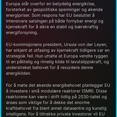
Europa står overfor en betydelig energikrise,
forsterket av geopolitiske spenninger og økende
energipriser. Som respons har EU besluttet å
intensivere satsingen på både fornybar energi og
kjernekraft for å sikre en stabil og bærekraftig
energiforsyning.
EU-kommisjonens president, Ursula von der Leyen,
har erkjent at utfasing av kjernekraft tidligere var en
strategisk feil. Hun uttalte at Europa vendte ryggen
til en pålitelig og rimelig kilde til lavutslippskraft, og
understreket behovet for å revurdere denne
energikilden.
For å møte det økende energibehovet planlegger EU
å investere i små modulære reaktorer (SMR). Disse
reaktorene kan være i drift tidlig på 2030-tallet og
anses som viktige for å dekke det enorme
kraftbehovet fra blant annet datasentre og kunstig
intelligens. For å tiltrekke private investorer vil EU