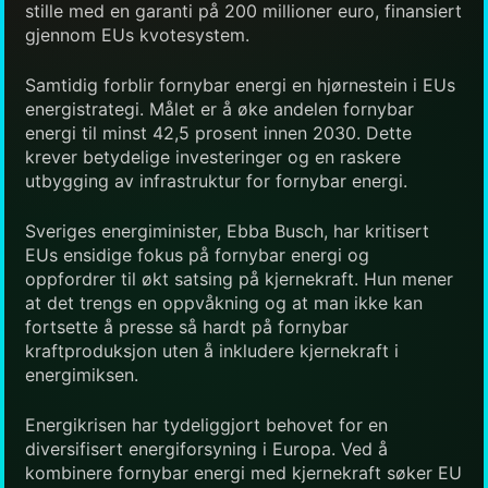
stille med en garanti på 200 millioner euro, finansiert
gjennom EUs kvotesystem.
Samtidig forblir fornybar energi en hjørnestein i EUs
energistrategi. Målet er å øke andelen fornybar
energi til minst 42,5 prosent innen 2030. Dette
krever betydelige investeringer og en raskere
utbygging av infrastruktur for fornybar energi.
Sveriges energiminister, Ebba Busch, har kritisert
EUs ensidige fokus på fornybar energi og
oppfordrer til økt satsing på kjernekraft. Hun mener
at det trengs en oppvåkning og at man ikke kan
fortsette å presse så hardt på fornybar
kraftproduksjon uten å inkludere kjernekraft i
energimiksen.
Energikrisen har tydeliggjort behovet for en
diversifisert energiforsyning i Europa. Ved å
kombinere fornybar energi med kjernekraft søker EU