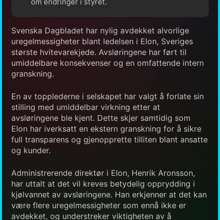
om endringer i styret.
Svenska Dagbladet har nylig avdekket alvorlige
uregelmessigheter blant ledelsen i Elon, Sveriges
største hvitevarekjede. Avsløringene har ført til
umiddelbare konsekvenser og en omfattende intern
granskning.
En av topplederne i selskapet har valgt å forlate sin
stilling med umiddelbar virkning etter at
avsløringene ble kjent. Dette skjer samtidig som
Elon har iverksatt en ekstern granskning for å sikre
full transparens og gjenopprette tilliten blant ansatte
og kunder.
Administrerende direktør i Elon, Henrik Aronsson,
har uttalt at det vil kreves betydelig opprydding i
kjølvannet av avsløringene. Han erkjenner at det kan
være flere uregelmessigheter som ennå ikke er
avdekket, og understreker viktigheten av å