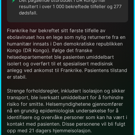
Det pågående utbruddet i DR Kongo har
resultert i over 1 000 bekreftede tilfeller og 277
dødsfall.
Frankrike har bekreftet sitt første tilfelle av
ebolaviruset hos en lege som nylig returnerte fra en
humanitær innsats i Den demokratiske republikken
Kongo (DR Kongo). Ifølge det franske
helsedepartementet ble pasienten umiddelbart
isolert og overført til et spesialisert medisinsk
anlegg ved ankomst til Frankrike. Pasientens tilstand
er stabil.
Strenge forholdsregler, inkludert isolasjon og sikker
transport, ble iverksatt umiddelbart for å forhindre
risiko for smitte. Helsemyndighetene gjennomfører
nå en grundig epidemiologisk undersøkelse for å
identifisere og overvåke personer som kan ha vært i
kontakt med pasienten. Disse personene vil bli fulgt
opp med 21 dagers hjemmeisolasjon.