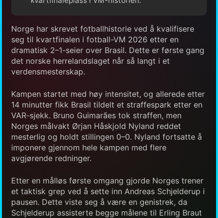
kvartfinaleplass i VM-historien.
Norge har skrevet fotballhistorie ved å kvalifisere
seg til kvartfinalen i fotball-VM 2026 etter en
dramatisk 2–1-seier over Brasil. Dette er første gang
det norske herrelandslaget når så langt i et
verdensmesterskap.
Kampen startet med høy intensitet, og allerede etter
14 minutter fikk Brasil tildelt et straffespark etter en
VAR-sjekk. Bruno Guimarães tok straffen, men
Norges målvakt Ørjan Håskjold Nyland reddet
mesterlig og holdt stillingen 0–0. Nyland fortsatte å
imponere gjennom hele kampen med flere
avgjørende redninger.
Etter en målløs første omgang gjorde Norges trener
et taktisk grep ved å sette inn Andreas Schjelderup i
pausen. Dette viste seg å være en genistrek, da
Schjelderup assisterte begge målene til Erling Braut