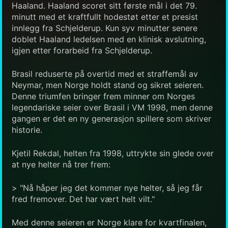
Haaland. Haaland scoret sitt første mål i det 79.
minutt med et kraftfullt hodestøt etter et presist
innlegg fra Schjelderup. Kun syv minutter senere
doblet Haaland ledelsen med en klinisk avslutning,
igjen etter forarbeid fra Schjelderup.
Brasil reduserte på overtid med et straffemål av
Neymar, men Norge holdt stand og sikret seieren.
Denne triumfen bringer frem minner om Norges
legendariske seier over Brasil i VM 1998, men denne
gangen er det en ny generasjon spillere som skriver
historie.
Kjetil Rekdal, helten fra 1998, uttrykte sin glede over
at nye helter nå trer frem:
> "Nå håper jeg det kommer nye helter, så jeg får
fred fremover. Det har vært helt vilt."
Med denne seieren er Norge klare for kvartfinalen,