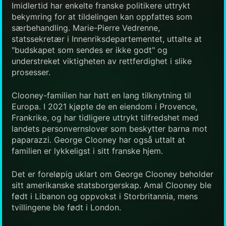
Imidlertid har enkelte franske politikere uttrykt
bekymring for at tildelingen kan oppfattes som
særbehandling. Marie-Pierre Vedrenne,
statssekretær i Innenriksdepartementet, uttalte at
"budskapet som sendes er ikke godt" og
understreket viktigheten av rettferdighet i slike
prosesser.
Clooney-familien har hatt en lang tilknytning til
Europa. I 2021 kjøpte de en eiendom i Provence,
Frankrike, og har tidligere uttrykt tilfredshet med
landets personvernslover som beskytter barna mot
paparazzi. George Clooney har også uttalt at
familien er lykkeligst i sitt franske hjem.
Det er foreløpig uklart om George Clooney beholder
sitt amerikanske statsborgerskap. Amal Clooney ble
født i Libanon og oppvokst i Storbritannia, mens
tvillingene ble født i London.