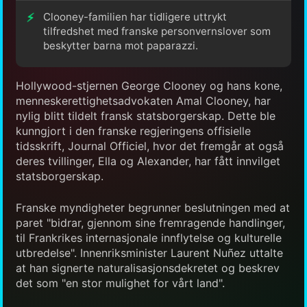
Clooney-familien har tidligere uttrykt
tilfredshet med franske personvernslover som
beskytter barna mot paparazzi.
Hollywood-stjernen George Clooney og hans kone,
menneskerettighetsadvokaten Amal Clooney, har
nylig blitt tildelt fransk statsborgerskap. Dette ble
kunngjort i den franske regjeringens offisielle
tidsskrift, Journal Officiel, hvor det fremgår at også
deres tvillinger, Ella og Alexander, har fått innvilget
statsborgerskap.
Franske myndigheter begrunner beslutningen med at
paret "bidrar, gjennom sine fremragende handlinger,
til Frankrikes internasjonale innflytelse og kulturelle
utbredelse". Innenriksminister Laurent Nuñez uttalte
at han signerte naturalisasjonsdekretet og beskrev
det som "en stor mulighet for vårt land".