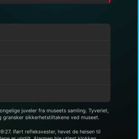
kongelige juveler fra museets samling. Tyveriet,
og gransker sikkerhetstiltakene ved museet.
27. Iført refleksvester, hevet de heisen til
lene er utstilt. Alarmen ble utløst klokken