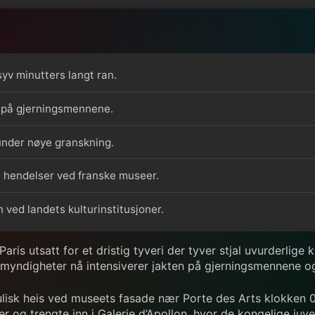
 syv minutters langt ran.
n på gjerningsmennene.
under nøye granskning.
de hendelser ved franske museer.
ved landets kulturinstitusjoner.
is utsatt for et dristig tyveri der tyver stjal uvurderlige 
ske myndigheter nå intensiverer jakten på gjerningsmennene 
lisk heis ved museets fasade nær Porte des Arts klokken 09:
r og trengte inn i Galerie d’Apollon, hvor de kongelige juve