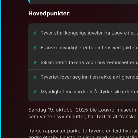
Hovedpunkter:
Tyver stjal kongelige juveler fra Louvre i et
Franske myndigheter har intensivert jakte
Sikkerhetstiltakene ved Louvre-museet er 
Tyveriet føyer seg inn i en rekke av lignen
Myndighetene vurderer å styrke sikkerheten 
Søndag 19. oktober 2025 ble Louvre-museet i Par
som varte i syv minutter, har ført til at fran
Ifølge rapporter parkerte tyvene en leid hydrau
andre etasje, knuste et vindu med en vinkelslipe