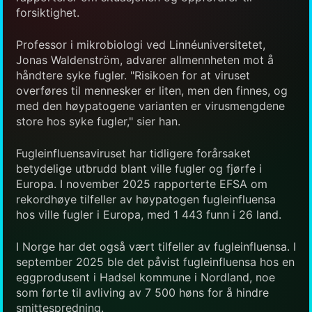
forsiktighet.
Professor i mikrobiologi ved Linnéuniversitetet,
Jonas Waldenström, advarer allmennheten mot å
håndtere syke fugler. "Risikoen for at viruset
overføres til mennesker er liten, men den finnes, og
med den høypatogene varianten er virusmengdene
store hos syke fugler," sier han.
Fugleinfluensaviruset har tidligere forårsaket
betydelige utbrudd blant ville fugler og fjørfe i
Europa. I november 2025 rapporterte EFSA om
rekordhøye tilfeller av høypatogen fugleinfluensa
hos ville fugler i Europa, med 1 443 funn i 26 land.
I Norge har det også vært tilfeller av fugleinfluensa. I
september 2025 ble det påvist fugleinfluensa hos en
eggprodusent i Hadsel kommune i Nordland, noe
som førte til avliving av 7 500 høns for å hindre
smittespredning.