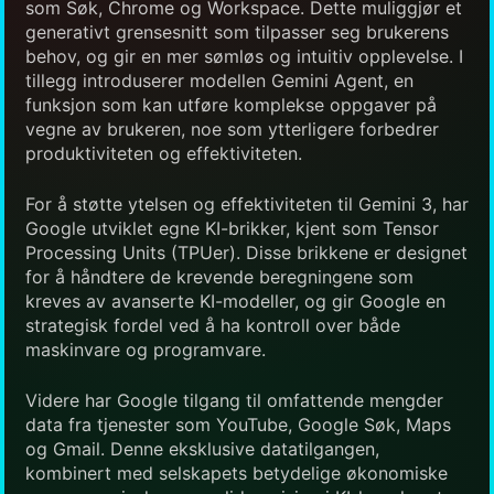
som Søk, Chrome og Workspace. Dette muliggjør et
generativt grensesnitt som tilpasser seg brukerens
behov, og gir en mer sømløs og intuitiv opplevelse. I
tillegg introduserer modellen Gemini Agent, en
funksjon som kan utføre komplekse oppgaver på
vegne av brukeren, noe som ytterligere forbedrer
produktiviteten og effektiviteten.
For å støtte ytelsen og effektiviteten til Gemini 3, har
Google utviklet egne KI-brikker, kjent som Tensor
Processing Units (TPUer). Disse brikkene er designet
for å håndtere de krevende beregningene som
kreves av avanserte KI-modeller, og gir Google en
strategisk fordel ved å ha kontroll over både
maskinvare og programvare.
Videre har Google tilgang til omfattende mengder
data fra tjenester som YouTube, Google Søk, Maps
og Gmail. Denne eksklusive datatilgangen,
kombinert med selskapets betydelige økonomiske