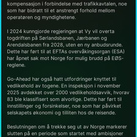
kompensasjon i forbindelse med trafikkavtalen, noe
som har bidratt til et anstrengt forhold mellom
operatøren og myndighetene.
I 2024 kunngjorde regjeringen at Vy vil overta
togdriften på Sørlandsbanen, Jærbanen og
Arendalsbanen fra 2028, uten en ny anbudsrunde.
Dette har ført til at EFTAs overvåkingsorgan (ESA)
har åpnet sak mot Norge for mulig brudd på EØS-
reglene.
Go-Ahead har også hatt utfordringer knyttet til
vedlikehold av togene. En inspeksjon i november
2025 avdekket over 2000 vedlikeholdsavvik, hvorav
83 ble klassifisert som alvorlige. Dette har ført til
innstillinger og forsinkelser, noe som har påvirket
selskapets økonomi og tilliten hos de reisende.
Beslutningen om å trekke seg ut av Norge markerer
slutten på en periode som startet med ambisjoner