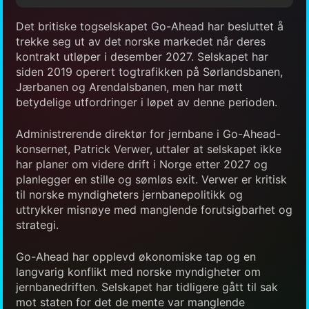
Det britiske togselskapet Go-Ahead har besluttet å
trekke seg ut av det norske markedet når deres
kontrakt utløper i desember 2027. Selskapet har
siden 2019 operert togtrafikken på Sørlandsbanen,
Jærbanen og Arendalsbanen, men har møtt
betydelige utfordringer i løpet av denne perioden.
Administrerende direktør for jernbane i Go-Ahead-
konsernet, Patrick Verwer, uttaler at selskapet ikke
har planer om videre drift i Norge etter 2027 og
planlegger en stille og sømløs exit. Verwer er kritisk
til norske myndigheters jernbanepolitikk og
uttrykker misnøye med manglende forutsigbarhet og
strategi.
Go-Ahead har opplevd økonomiske tap og en
langvarig konflikt med norske myndigheter om
jernbanedriften. Selskapet har tidligere gått til sak
mot staten for det de mente var manglende