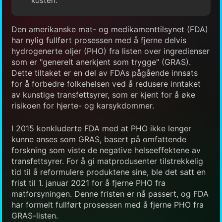
kosten.
Den amerikanske mat- og medikamenttilsynet (FDA)
har nylig fullført prosessen med å fjerne delvis
hydrogenerte oljer (PHO) fra listen over ingredienser
som er "generelt anerkjent som trygge" (GRAS).
Dette tiltaket er en del av FDAs pågående innsats
for å forbedre folkehelsen ved å redusere inntaket
av kunstige transfettsyrer, som er kjent for å øke
risikoen for hjerte- og karsykdommer.
I 2015 konkluderte FDA med at PHO ikke lenger
kunne anses som GRAS, basert på omfattende
forskning som viste de negative helseeffektene av
transfettsyrer. For å gi matprodusenter tilstrekkelig
tid til å reformulere produktene sine, ble det satt en
frist til 1. januar 2021 for å fjerne PHO fra
matforsyningen. Denne fristen er nå passert, og FDA
har formelt fullført prosessen med å fjerne PHO fra
GRAS-listen.