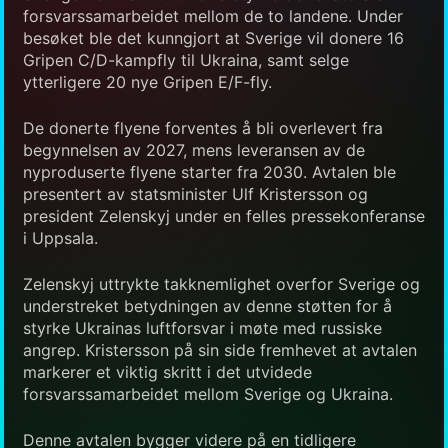
forsvarssamarbeidet mellom de to landene. Under
besøket ble det kunngjort at Sverige vil donere 16
Gripen C/D-kampfly til Ukraina, samt selge
ytterligere 20 nye Gripen E/F-fly.
De donerte flyene forventes å bli overlevert fra
begynnelsen av 2027, mens leveransen av de
nyproduserte flyene starter fra 2030. Avtalen ble
presentert av statsminister Ulf Kristersson og
president Zelenskyj under en felles pressekonferanse
i Uppsala.
Zelenskyj uttrykte takknemlighet overfor Sverige og
understreket betydningen av denne støtten for å
styrke Ukrainas luftforsvar i møte med russiske
angrep. Kristersson på sin side fremhevet at avtalen
markerer et viktig skritt i det utvidede
forsvarssamarbeidet mellom Sverige og Ukraina.
Denne avtalen bygger videre på en tidligere