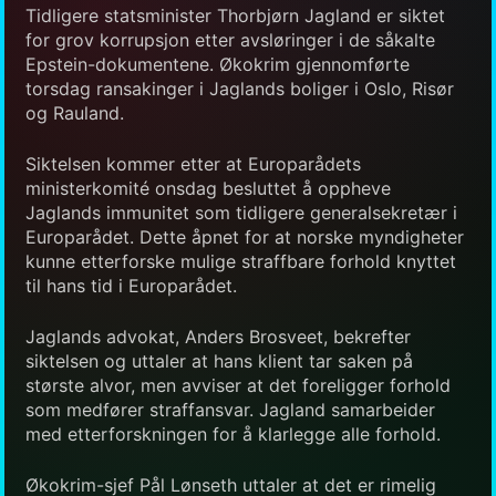
Tidligere statsminister Thorbjørn Jagland er siktet
for grov korrupsjon etter avsløringer i de såkalte
Epstein-dokumentene. Økokrim gjennomførte
torsdag ransakinger i Jaglands boliger i Oslo, Risør
og Rauland.
Siktelsen kommer etter at Europarådets
ministerkomité onsdag besluttet å oppheve
Jaglands immunitet som tidligere generalsekretær i
Europarådet. Dette åpnet for at norske myndigheter
kunne etterforske mulige straffbare forhold knyttet
til hans tid i Europarådet.
Jaglands advokat, Anders Brosveet, bekrefter
siktelsen og uttaler at hans klient tar saken på
største alvor, men avviser at det foreligger forhold
som medfører straffansvar. Jagland samarbeider
med etterforskningen for å klarlegge alle forhold.
Økokrim-sjef Pål Lønseth uttaler at det er rimelig