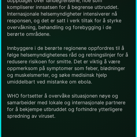
uoppdaget over landegrensene, noe som
kompliserer innsatsen for å begrense utbruddet.
Internasjonale helsemyndigheter intensiverer nå
responsen, og det er satt i verk tiltak for å styrke
overvåkning, behandling og forebygging i de
berørte områdene.
Innbyggere i de berørte regionene oppfordres til å
følge helsemyndighetenes råd og retningslinjer for å
redusere risikoen for smitte. Det er viktig å være
oppmerksom på symptomer som feber, blødninger
og muskelsmerter, og søke medisinsk hjelp
umiddelbart ved mistanke om ebola.
WHO fortsetter å overvåke situasjonen nøye og
samarbeider med lokale og internasjonale partnere
for å bekjempe utbruddet og forhindre ytterligere
spredning av viruset.