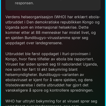
responsen.
Verdens helseorganisasjon (WHO) har erklært ebola-
utbruddet i Den demokratiske republikken Kongo og
Uganda som en internasjonal helsekrise. Dette
kommer etter at 88 mennesker har mistet livet, og
en sjelden Bundibugyo-virusstamme sprer seg
uoppdaget over landegrensene.
Utbruddet ble først oppdaget i Ituri-provinsen i
Kongo, hvor flere tilfeller av ebola ble rapportert.
Viruset har siden spredt seg til nabolandet Uganda,
noe som har ført til økt bekymring blant
helsemyndigheter. Bundibugyo-varianten av
ebolaviruset er kjent for å være sjelden, og dens
tilstedeværelse i dette utbruddet har gjort det
vanskeligere å spore og kontrollere spredningen.
WHO har uttrykt bekymring for at viruset sprer seg