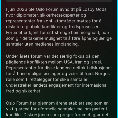
I juni 2026 ble Oslo Forum avholdt på Losby Gods,
hvor diplomater, sikkerhetseksperter og
representanter fra konfliktområder møttes for å
diskutere globale konflikter og fredsprosesser.
Forumet er kjent for sitt strenge hemmelighold, noe
som gir deltakerne mulighet til å føre åpne og ærlige
samtaler uten medienes innblanding.
Under årets forum var det særlig fokus på den
pågående konflikten mellom USA, Iran og Israel.
Representanter fra disse landene deltok i diskusjoner
for å finne mulige løsninger og veier til fred. Norges
rolle som tilrettelegger for slike samtaler
understreker landets engasjement for internasjonal
fred og sikkerhet.
Oslo Forum har gjennom årene etablert seg som en
viktig arena for uformelle samtaler mellom parter i
konflikt. Diskresjonen som preger forumet, gjør det