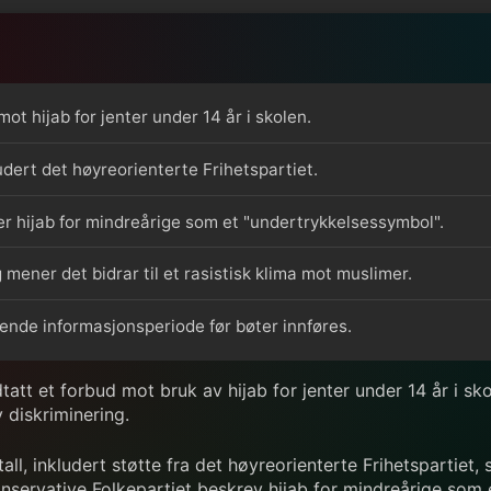
ot hijab for jenter under 14 år i skolen.
kludert det høyreorienterte Frihetspartiet.
er hijab for mindreårige som et "undertrykkelsessymbol".
 mener det bidrar til et rasistisk klima mot muslimer.
edende informasjonsperiode før bøter innføres.
att et forbud mot bruk av hijab for jenter under 14 år i skol
diskriminering.
tall, inkludert støtte fra det høyreorienterte Frihetsparti
onservative Folkepartiet beskrev hijab for mindreårige som