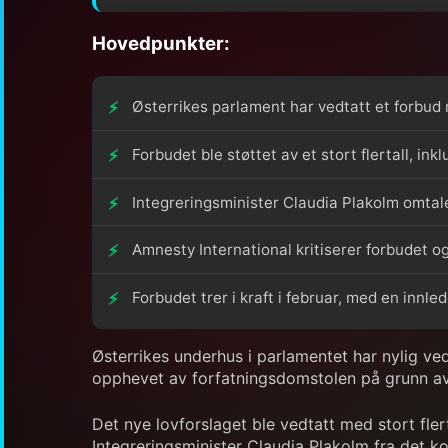
Hovedpunkter:
Østerrikes parlament har vedtatt et forbud m
Forbudet ble støttet av et stort flertall, in
Integreringsminister Claudia Plakolm omtal
Amnesty International kritiserer forbudet og
Forbudet trer i kraft i februar, med en innl
Østerrikes underhus i parlamentet har nylig vedt
opphevet av forfatningsdomstolen på grunn av 
Det nye lovforslaget ble vedtatt med stort fler
Integreringsminister Claudia Plakolm fra det k