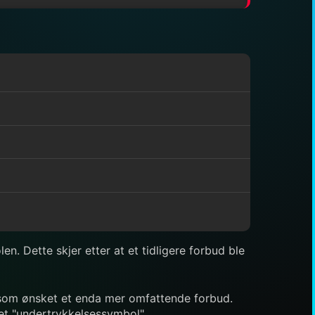
en. Dette skjer etter at et tidligere forbud ble
et, som ønsket et enda mer omfattende forbud.
 et "undertrykkelsessymbol".