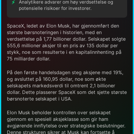
Analytikere advarer om høy verdsettelse og
potensielle risikoer for investorer.
SpaceX, ledet av Elon Musk, har gjennomført den
største børsnoteringen i historien, med en
verdsettelse på 1,77 billioner dollar. Selskapet solgte
555,6 millioner aksjer til en pris av 135 dollar per
stykk, noe som resulterte i en kapitalinnhenting på
75 milliarder dollar.
På den første handelsdagen steg aksjene med 19%,
og avsluttet på 160,95 dollar, noe som økte
selskapets markedsverdi til omtrent 2,1 billioner
dollar. Dette plasserer SpaceX som det sjette største
børsnoterte selskapet i USA.
Elon Musk beholder kontrollen over selskapet
gjennom en spesiell aksjeklasse som gir ham
avgjørende innflytelse over strategiske beslutninger.
Denne strukturen sikrer at Musk kan fortsette å