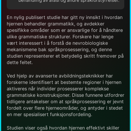
behandling av afasi og andre språkforstyrrelser.
En nylig publisert studie har gitt ny innsikt i hvordan
hjernen behandler grammatikk, og avdekker
spesifikke områder som er ansvarlige for å håndtere
ulike grammatiske strukturer. Forskere har lenge
vært interessert i å forstå de nevrobiologiske
mekanismene bak språkprosessering, og denne
studien representerer et betydelig skritt fremover på
dette feltet.
Ved hjelp av avanserte avbildningsteknikker har
forskerne identifisert at bestemte regioner i hjernen
aktiveres når individer prosesserer komplekse
grammatiske konstruksjoner. Disse funnene utfordrer
tidligere antakelser om at språkprosessering er jevnt
fordelt over flere hjerneområder, og antyder i stedet
en mer spesialisert funksjonsfordeling.
Studien viser også hvordan hjernen effektivt skiller