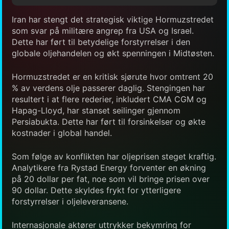
Iran har stengt det strategisk viktige Hormuzstredet
som svar på militære angrep fra USA og Israel.
Dette har ført til betydelige forstyrrelser i den
globale oljehandelen og økt spenningen i Midtøsten.
Hormuzstredet er en kritisk sjørute hvor omtrent 20
% av verdens olje passerer daglig. Stengingen har
resultert i at flere rederier, inkludert CMA CGM og
Hapag-Lloyd, har stanset seilinger gjennom
Persiabukta. Dette har ført til forsinkelser og økte
kostnader i global handel.
Som følge av konflikten har oljeprisen steget kraftig.
Analytikere fra Rystad Energy forventer en økning
på 20 dollar per fat, noe som vil bringe prisen over
90 dollar. Dette skyldes frykt for ytterligere
forstyrrelser i oljeleveransene.
Internasjonale aktører uttrykker bekymring for