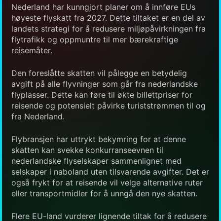
Nederland har kunngjort planer om å innføre EUs
høyeste flyskatt fra 2027. Dette tiltaket er en del av
landets strategi for å redusere miljøpåvirkningen fra
flytrafikk og oppmuntre til mer bærekraftige
reisemåter.
Den foreslåtte skatten vil pålegge en betydelig
avgift på alle flyvninger som går fra nederlandske
flyplasser. Dette kan føre til økte billettpriser for
reisende og potensielt påvirke turiststrømmen til og
fra Nederland.
Flybransjen har uttrykt bekymring for at denne
skatten kan svekke konkurranseevnen til
nederlandske flyselskaper sammenlignet med
selskaper i naboland uten tilsvarende avgifter. Det er
også frykt for at reisende vil velge alternative ruter
eller transportmidler for å unngå den nye skatten.
Flere EU-land vurderer lignende tiltak for å redusere