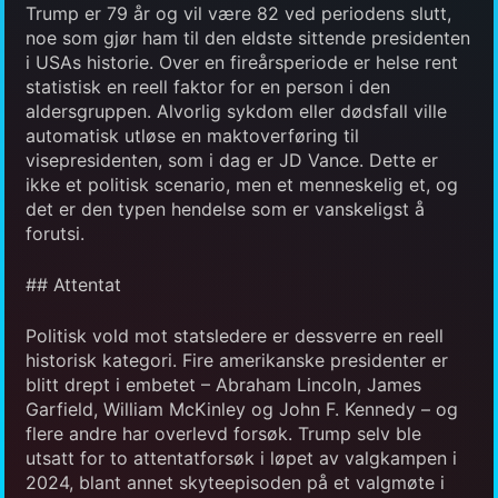
Trump er 79 år og vil være 82 ved periodens slutt,
noe som gjør ham til den eldste sittende presidenten
i USAs historie. Over en fireårsperiode er helse rent
statistisk en reell faktor for en person i den
aldersgruppen. Alvorlig sykdom eller dødsfall ville
automatisk utløse en maktoverføring til
visepresidenten, som i dag er JD Vance. Dette er
ikke et politisk scenario, men et menneskelig et, og
det er den typen hendelse som er vanskeligst å
forutsi.
## Attentat
Politisk vold mot statsledere er dessverre en reell
historisk kategori. Fire amerikanske presidenter er
blitt drept i embetet – Abraham Lincoln, James
Garfield, William McKinley og John F. Kennedy – og
flere andre har overlevd forsøk. Trump selv ble
utsatt for to attentatforsøk i løpet av valgkampen i
2024, blant annet skyteepisoden på et valgmøte i