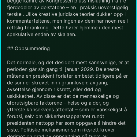
begge kamre av Kongressen pluss tilslutning fra tre
fjerdedeler av delstatene – en i praksis uoverstigelig
terskel. Ulike kreative juridiske teorier dukker opp i
kommentarfeltene, men ingen av dem har noen reell
rettslig forankring. Dette hører hjemme i den mest
spekulative enden av skalaen.
## Oppsummering
Det normale, og det desidert mest sannsynlige, er at
perioden går sin gang til januar 2029. De eneste
måtene en president forlater embetet tidligere på er
de som er skrevet inn i grunnloven: avgang,
avsettelse gjennom riksrett, eller død og
uskikkethet. Av disse er det de menneskelige og
uforutsigbare faktorene – helse og alder, og i
ytterste konsekvens attentat – som er vanskeligst å
forutsi, selv om sikkerhetsapparatet rundt
presidenten nettopp har som oppgave å hindre det
siste. Politiske mekanismer som riksrett krever
derimot en grad av oppslutning på tvers av