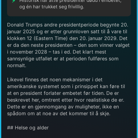
Historisk har åtte presidenter dødd i embetet,
og én har trukket seg frivillig.
Donald Trumps andre presidentperiode begynte 20.
januar 2025 og er etter grunnloven satt til å vare til
klokken 12 (Eastern Time) den 20. januar 2029. Det
er da den neste presidenten – den som vinner valget
i november 2028 – tas i ed. Det klart mest
sannsynlige utfallet er at perioden fullføres som
normalt.
Likevel finnes det noen mekanismer i det
amerikanske systemet som i prinsippet kan føre til
at en president forlater embetet før tiden. De er
beskrevet her, omtrent etter hvor realistiske de er.
Dette er en gjennomgang av muligheter, ikke en
spådom om at noe av det kommer til å skje.
## Helse og alder