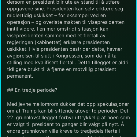
dersom en president blir ute av stand til å utføre
oppgavene sine. Presidenten kan selv erklære seg
midlertidig uskikket – for eksempel ved en
operasjon – og overlate makten til visepresidenten
inntil videre. I en mer omstridt situasjon kan
visepresidenten sammen med et flertall av
regjeringen (kabinettet) erklære presidenten
uskikket. Hvis presidenten bestrider dette, havner
avgjørelsen til slutt i Kongressen, som da må ta
stilling med kvalifisert flertall. Dette tillegget er aldri
tidligere brukt til å fjerne en motvillig president
permanent.
## En tredje periode?
Med jevne mellomrom dukker det opp spekulasjoner
om at Trump kan bli sittende utover to perioder. Det
22. grunnlovstillegget forbyr uttrykkelig at noen som
er valgt til president to ganger blir valgt på nytt. Å
endre grunnloven ville kreve to tredjedels flertall i