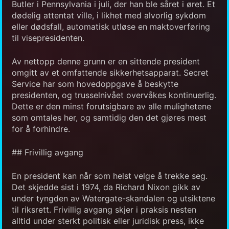
Butler i Pennsylvania i juli, der han ble såret i øret. Et
dødelig attentat ville, i likhet med alvorlig sykdom
eller dødsfall, automatisk utløse en maktoverføring
til visepresidenten.
Av nettopp denne grunn er en sittende president
omgitt av et omfattende sikkerhetsapparat. Secret
Service har som hovedoppgave å beskytte
presidenten, og trusselnivået overvåkes kontinuerlig.
Dette er den minst forutsigbare av alle mulighetene
som omtales her, og samtidig den det gjøres mest
for å forhindre.
## Frivillig avgang
En president kan når som helst velge å trekke seg.
Det skjedde sist i 1974, da Richard Nixon gikk av
under tyngden av Watergate-skandalen og utsiktene
til riksrett. Frivillig avgang skjer i praksis nesten
alltid under sterkt politisk eller juridisk press, ikke