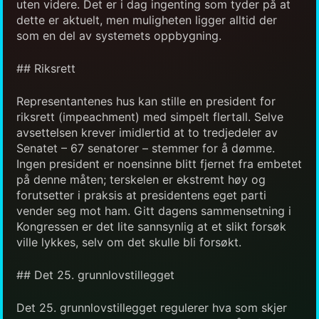
uten videre. Det er i dag ingenting som tyder på at
dette er aktuelt, men muligheten ligger alltid der
som en del av systemets oppbygning.
## Riksrett
Representantenes hus kan stille en president for
riksrett (impeachment) med simpelt flertall. Selve
avsettelsen krever imidlertid at to tredjedeler av
Senatet – 67 senatorer – stemmer for å dømme.
Ingen president er noensinne blitt fjernet fra embetet
på denne måten; terskelen er ekstremt høy og
forutsetter i praksis at presidentens eget parti
vender seg mot ham. Gitt dagens sammensetning i
Kongressen er det lite sannsynlig at et slikt forsøk
ville lykkes, selv om det skulle bli forsøkt.
## Det 25. grunnlovstillegget
Det 25. grunnlovstillegget regulerer hva som skjer