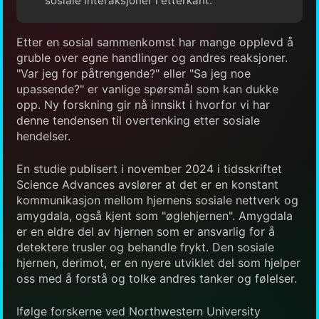
sosiale interaksjoner i etterkant.
Etter en sosial sammenkomst har mange opplevd å
gruble over egne handlinger og andres reaksjoner.
"Var jeg for påtrengende?" eller "Sa jeg noe
upassende?" er vanlige spørsmål som kan dukke
opp. Ny forskning gir nå innsikt i hvorfor vi har
denne tendensen til overtenking etter sosiale
hendelser.
En studie publisert i november 2024 i tidsskriftet
Science Advances avslører at det er en konstant
kommunikasjon mellom hjernens sosiale nettverk og
amygdala, også kjent som "øglehjernen". Amygdala
er en eldre del av hjernen som er ansvarlig for å
detektere trusler og behandle frykt. Den sosiale
hjernen, derimot, er en nyere utviklet del som hjelper
oss med å forstå og tolke andres tanker og følelser.
Ifølge forskerne ved Northwestern University