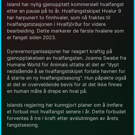
Island har nylig gjenopptatt kommersiell hvalfangst
etter en pause på to år. Hvalfangstskipet Hvalur 9
har harpunert to finnhvaler, som nå fraktes til
hvalfangststasjonen i Hvalfjörður for videre
bearbeiding. Dette markerer de første hvalene som
er fanget siden 2023.
Dyrevernorganisasjoner har reagert kraftig på
gjenopptakelsen av hvalfangsten. Joanna Swabe fra
Humane World for Animals uttalte at det er "dypt
nedslående å se hvalfangstskipet forlate havnen for
å starte en ny hvalfangstsesong". Hun påpekte også
at det er overveldende bevis for at det ikke finnes
en human måte å drepe en hval på.
Islands regjering har kunngjort planer om å innføre
et forbud mot hvalfangst senere i år. Dette forbudet
forventes å tre i kraft etter avslutningen av årets
fangstsesong.