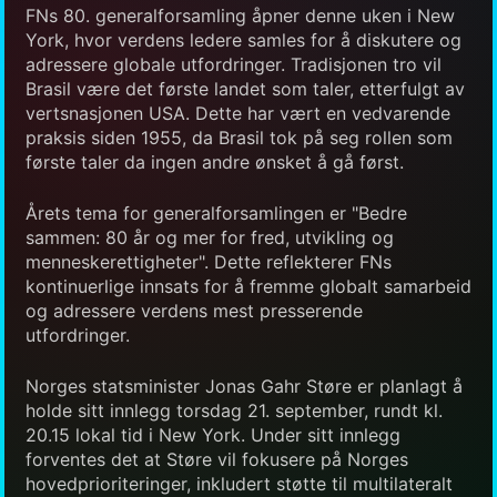
FNs 80. generalforsamling åpner denne uken i New
York, hvor verdens ledere samles for å diskutere og
adressere globale utfordringer. Tradisjonen tro vil
Brasil være det første landet som taler, etterfulgt av
vertsnasjonen USA. Dette har vært en vedvarende
praksis siden 1955, da Brasil tok på seg rollen som
første taler da ingen andre ønsket å gå først.
Årets tema for generalforsamlingen er "Bedre
sammen: 80 år og mer for fred, utvikling og
menneskerettigheter". Dette reflekterer FNs
kontinuerlige innsats for å fremme globalt samarbeid
og adressere verdens mest presserende
utfordringer.
Norges statsminister Jonas Gahr Støre er planlagt å
holde sitt innlegg torsdag 21. september, rundt kl.
20.15 lokal tid i New York. Under sitt innlegg
forventes det at Støre vil fokusere på Norges
hovedprioriteringer, inkludert støtte til multilateralt